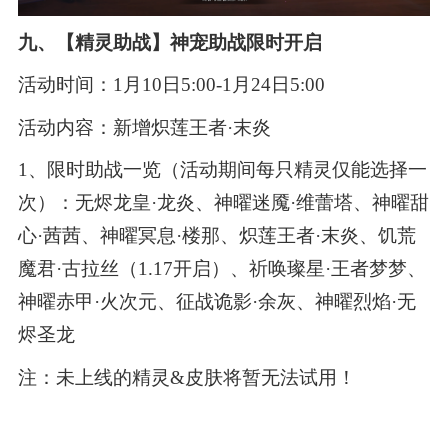
九、【精灵助战】神宠助战限时开启
活动时间：1月10日5:00-1月24日5:00
活动内容：新增炽莲王者·末炎
1、限时助战一览（活动期间每只精灵仅能选择一
次）：无烬龙皇·龙炎、神曜迷魇·维蕾塔、神曜甜
心·茜茜、神曜冥息·楼那、炽莲王者·末炎、饥荒
魔君·古拉丝（1.17开启）、祈唤璨星·王者梦梦、
神曜赤甲·火次元、征战诡影·余灰、神曜烈焰·无
烬圣龙
注：未上线的精灵&皮肤将暂无法试用！