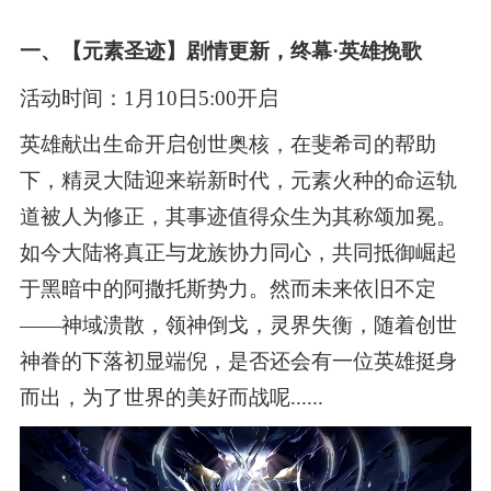
一、【元素圣迹】剧情更新，终幕·英雄挽歌
活动时间：1月10日5:00开启
英雄献出生命开启创世奥核，在斐希司的帮助
下，精灵大陆迎来崭新时代，元素火种的命运轨
道被人为修正，其事迹值得众生为其称颂加冕。
如今大陆将真正与龙族协力同心，共同抵御崛起
于黑暗中的阿撒托斯势力。然而未来依旧不定
——神域溃散，领神倒戈，灵界失衡，随着创世
神眷的下落初显端倪，是否还会有一位英雄挺身
而出，为了世界的美好而战呢......