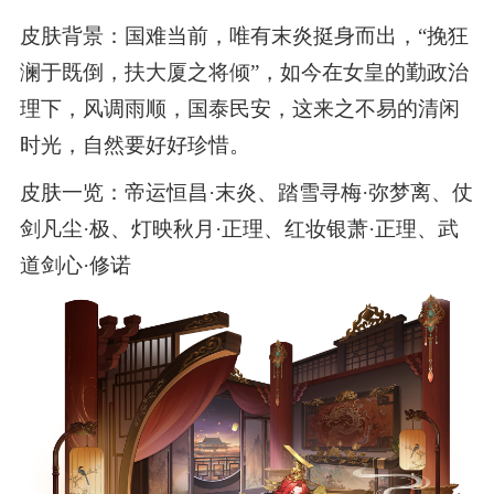
皮肤背景：国难当前，唯有末炎挺身而出，“挽狂
澜于既倒，扶大厦之将倾”，如今在女皇的勤政治
理下，风调雨顺，国泰民安，这来之不易的清闲
时光，自然要好好珍惜。
皮肤一览：帝运恒昌·末炎、踏雪寻梅·弥梦离、仗
剑凡尘·极、灯映秋月·正理、红妆银萧·正理、武
道剑心·修诺